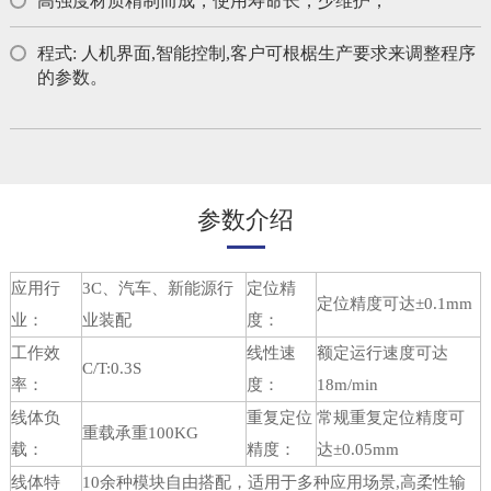
高强度材质精制而成，使用寿命长，少维护；
程式: 人机界面,智能控制,客户可根椐生产要求来调整程序
的参数。
参数介绍
应用行
3C、汽车、新能源行
定位精
定位精度可达±0.1mm
业：
业装配
度：
工作效
线性速
额定运行速度可达
C/T:0.3S
率：
度：
18m/min
线体负
重复定位
常规重复定位精度可
重载承重100KG
载：
精度：
达±0.05mm
线体特
10余种模块自由搭配，适用于多种应用场景,高柔性输