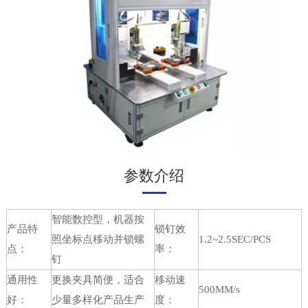
参数介绍
智能数控型，机器按
产品特
锁钉效
照坐标点移动并锁螺
1.2~2.5SEC/PCS
点：
率：
钉
通用性
更换夹具简便，适合
移动速
500MM/s
好：
少量多样化产品生产
度：